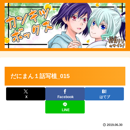
だにまん１話写植_015
X
Facebook
はてブ
LINE
2019.06.30