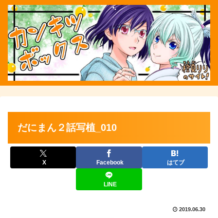
だにまん２話写植_010
X
Facebook
はてブ
LINE
2019.06.30