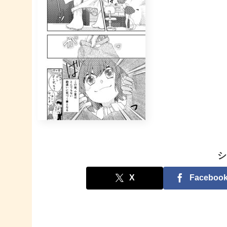
シ
X
Faceboo