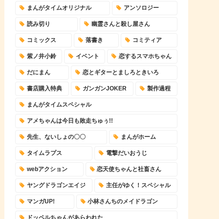
まんがタイムオリジナル
アンソロジー
読み切り
幽霊さんと殺し屋さん
コミックス
落書き
コミティア
紫ノ井小鈴
イベント
恋するスマホちゃん
だにまん
恋とギターとましろときいろ
書店購入特典
ガンガンJOKER
製作過程
まんがタイムスペシャル
アメちゃんは今日も敗走ちゅぅ!!
先生、ないしょの〇〇
まんがホーム
タイムラプス
電撃だいおうじ
webアクション
恋天使ちゃんと社畜さん
ヤングドラゴンエイジ
主任がゆく！スペシャル
マンガUP!
小林さんちのメイドラゴン
ドッペルちゃんがあらわれた