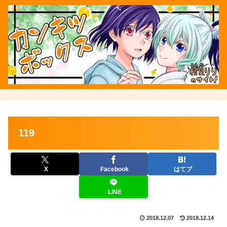
119
X
Facebook
はてブ
LINE
2018.12.07
2018.12.14