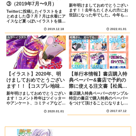
③（2019年7月〜9月）
新年明けましておめでとうござい
ます！！去年もたくさんの方にお
Twitterに投稿したイラストをま
世話になった年でした。今年も頑
とめました③７月７月は水着にア
張って漫画を描いていきますの
イスなど夏っぽいイラストを描き
で、どうぞよろしくお願いしま
ました。アヤカちゃんを初めてコ
す！↑大晦日にツイッターにあげ
2019.12.18
2022.01.01
ピック塗りしたのですが、褐色肌
たイラストです。1月5日からは
を塗るのが楽しかったです！コピ
カラーイラスト
松風さん、走ってる。
まんがタウンで新連載「ねこ上司
ック塗りアヤカちゃん謎のスイカ
とい...
バーを買いました小脇に抱...
【イラスト】2020年、明
【単行本情報】書店購入特
けましておめでとうござい
典ペーパー&書店で予約の
ます！！【コスプレ地味子
際に使える注文書【松風さ
とカメコ課長】
ん、走ってる。】
新年明けましておめでとうござい
書店購入特典ペーパーのサンプル
ます！コメント昨年はツイッター
特定の書店で購入特典のペーパー
やアンケート、コミティアなどで
をつけて頂けることになりました
漫画の感想をいただいたり、単行
ので、サンプルをまとめまし
2017.07.12
2020.01.01
本を出す事が出来たりと多くの方
た。 購入特典が貰える書店リス
に大変お世話になりました。今年
ト リンクから予約も出来ま
も楽しんでいただけるように頑張
す！・文教堂さま 予約はこちら
って描いていきますので、どう
から・こみらの！さま 予約はこ
ぞ...
ちら...