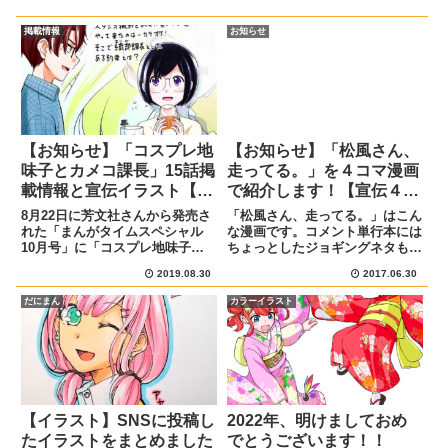
掲載情報
お知らせ
【お知らせ】「コスプレ地
【お知らせ】「松風さん、
味子とカメコ課長」15話掲
走ってる。」を４コマ漫画
載情報と宣伝イラスト【ま
で紹介します！【宣伝４コ
んがタイムスペシャル10月
マ】
8月22日に芳文社さんから発売さ
「松風さん、走ってる。」はこん
号】
れた「まんがタイムスペシャル
な漫画です。コメント単行本には
10月号」に「コスプレ地味子と
ちょっとしたジョギングネタも載
カメコ課長」の第１5話が掲載さ
っています。描き下ろし漫画では
2019.08.30
2017.06.30
れています。こちらがまんがタイ
松風さんの意外な事実が発覚した
ムスペシャル10月号の表紙で
り…カバー下までギッシリ詰まっ
だにまん
カラーイラスト
す。あらすじと宣伝イラスト8月
ておりますので隅から隅まで読ん
22日発売のまんがタイムスペシ
で、見て、楽しんでいただけた
ャ...
ら...
【イラスト】SNSに投稿し
2022年、明けましておめ
たイラストをまとめました
でとうございます！！