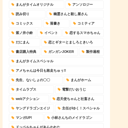
まんがタイムオリジナル
アンソロジー
読み切り
幽霊さんと殺し屋さん
コミックス
落書き
コミティア
紫ノ井小鈴
イベント
恋するスマホちゃん
だにまん
恋とギターとましろときいろ
書店購入特典
ガンガンJOKER
製作過程
まんがタイムスペシャル
アメちゃんは今日も敗走ちゅぅ!!
先生、ないしょの〇〇
まんがホーム
タイムラプス
電撃だいおうじ
webアクション
恋天使ちゃんと社畜さん
ヤングドラゴンエイジ
主任がゆく！スペシャル
マンガUP!
小林さんちのメイドラゴン
ドッペルちゃんがあらわれた