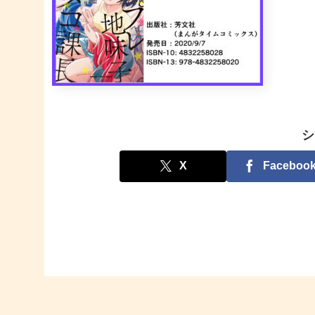
シ
X
Faceboo