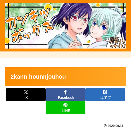
2kann hounnjouhou
X
Facebook
はてブ
LINE
2020.09.11