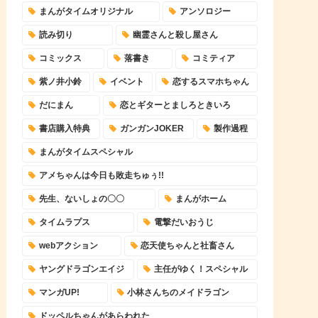
まんがタイムオリジナル
アンソロジー
読み切り
幽霊さんと殺し屋さん
コミックス
落書き
コミティア
紫ノ井小鈴
イベント
恋するスマホちゃん
だにまん
恋とギターとましろときいろ
書店購入特典
ガンガンJOKER
製作過程
まんがタイムスペシャル
アメちゃんは今日も敗走ちゅぅ!!
先生、ないしょの〇〇
まんがホーム
タイムラプス
電撃だいおうじ
webアクション
恋天使ちゃんと社畜さん
ヤングドラゴンエイジ
主任がゆく！スペシャル
マンガUP!
小林さんちのメイドラゴン
ドッペルちゃんがあらわれた