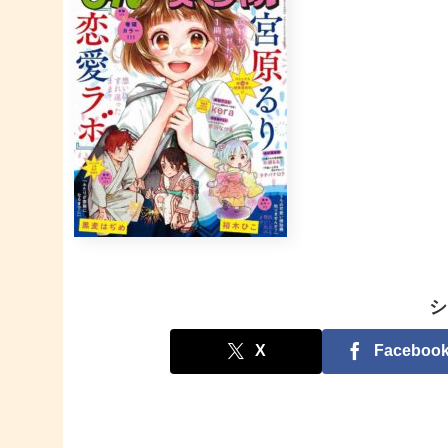
シ
X
Faceboo