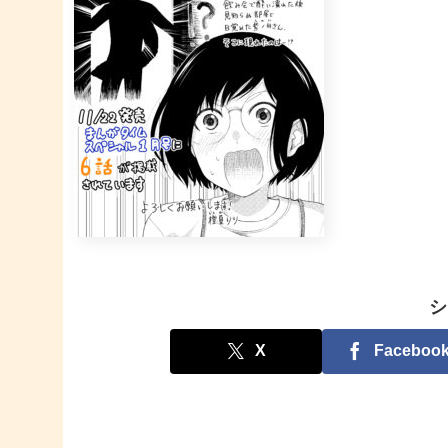
シ
X
Faceboo