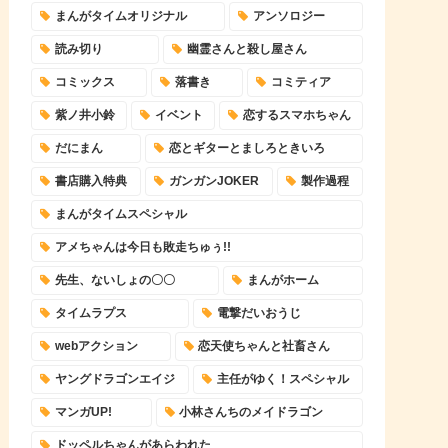
まんがタイムオリジナル
アンソロジー
読み切り
幽霊さんと殺し屋さん
コミックス
落書き
コミティア
紫ノ井小鈴
イベント
恋するスマホちゃん
だにまん
恋とギターとましろときいろ
書店購入特典
ガンガンJOKER
製作過程
まんがタイムスペシャル
アメちゃんは今日も敗走ちゅぅ!!
先生、ないしょの〇〇
まんがホーム
タイムラプス
電撃だいおうじ
webアクション
恋天使ちゃんと社畜さん
ヤングドラゴンエイジ
主任がゆく！スペシャル
マンガUP!
小林さんちのメイドラゴン
ドッペルちゃんがあらわれた