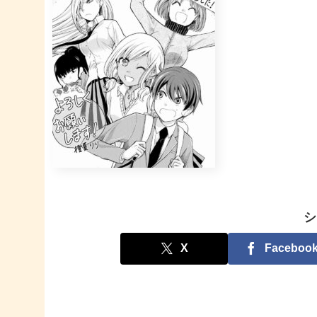
シ
X
Faceboo