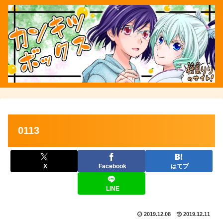
0113
X
Facebook
はてブ
LINE
2019.12.08
2019.12.11