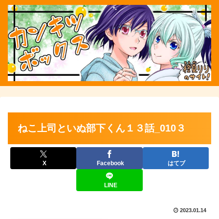
ねこ上司といぬ部下くん１３話_010３
X
Facebook
はてブ
LINE
2023.01.14