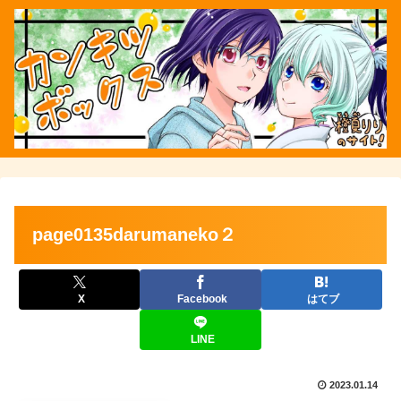
page0135darumaneko２
X
Facebook
はてブ
LINE
2023.01.14