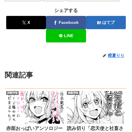
シェアする
X
Facebook
はてブ
LINE
橙夏りり
関連記事
掲載情報
掲載情報
赤面おっぱいアンソロジー
読み切り「恋天使と社畜さ