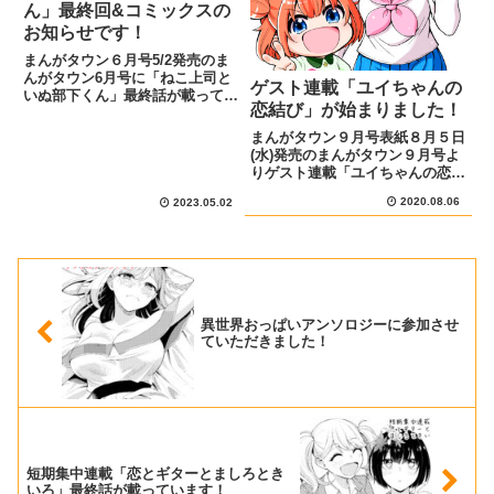
ん」最終回&コミックスの
お知らせです！
まんがタウン６月号5/2発売のま
んがタウン6月号に「ねこ上司と
ゲスト連載「ユイちゃんの
いぬ部下くん」最終話が載ってい
恋結び」が始まりました！
ます！あらすじと宣伝イラスト乾
くんが根古さんに告白してから数
まんがタウン９月号表紙８月５日
年後。 根古さんや周りの人たち
(水)発売のまんがタウン９月号よ
のその後のお話を、ぜひ最後まで
りゲスト連載「ユイちゃんの恋結
読んでください！ よろしくお...
び」が始まりました！宣伝イラス
2020.08.06
2023.05.02
トとキャラ紹介自分の人相の悪さ
に悩む男、古賀 虎太郎。誰もが
虎太郎を怖がる中、元気に挨拶し
てくる女の子がいた。元気いっ...
異世界おっぱいアンソロジーに参加させ
ていただきました！
短期集中連載「恋とギターとましろとき
いろ」最終話が載っています！