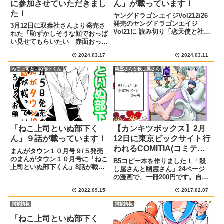
に参加させていただきまし
ん」が載っています！
た！
ヤングドラゴンエイジVol212/26
発売のヤングドラゴンエイジ
3月12日に双葉社さんより発売さ
Vol21に 読み切り「恋天使と社畜
れた「恥ずかしそうな顔でおっぱ
さん」が載っています！あらすじ
い見せてもらいたい 赤面おっぱ
と宣伝イラスト恋の天使を目指す
いアンソロジー11(アクションコ
アイちゃん。 ”恋”の勉強をする
2024.03.17
2024.03.11
ミックス)」にて18ページ描かせ
ために、お兄さんにいろいろ教わ
ていただきました！表紙はこちら
ねこ上司といぬ部下くん
幽霊さんと殺し屋さん
ることに。原作はD...
です宣伝イラストあらすじクラス
メイトの有森さんは、メイ...
「ねこ上司といぬ部下く
【カンキツボックス】2月
ん」９話が載っています！
12日に東京ビックサイト行
われるCOMITIA(コミティ
まんがタウン１０月号９/５発売
ア)119に参加します。【同
のまんがタウン１０月号に「ねこ
B5コピー本を作りました！「殺
上司といぬ部下くん」8話が載っ
人】
し屋さんと幽霊さん」24ページ
ています！あらすじと宣伝イラス
の漫画で、一冊200円です。自分
ト乾くんの歓迎会で、根古さんは
を殺して欲しい殺し屋さんと元恋
お酒を飲んで酔っ払ってしまっ
2022.09.15
2017.02.07
人に復讐を考える幽霊さんのお話
た。乾くんに迫る大胆な根古さん
で、少しシリアスありのラブコメ
掲載情報
掲載情報
もぜひ見てください！ よろしく
になっております！ほんのりいち
お...
ゃいちゃしている本になってい...
「ねこ上司といぬ部下く