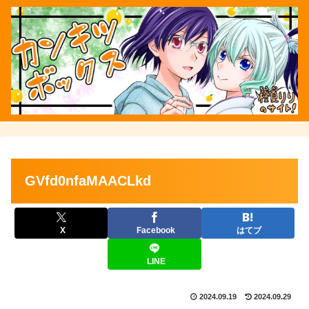
GVfd0nfaMAACLkd
X
Facebook
はてブ
LINE
2024.09.19
2024.09.29