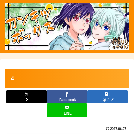
4
X
Facebook
はてブ
LINE
2017.06.27