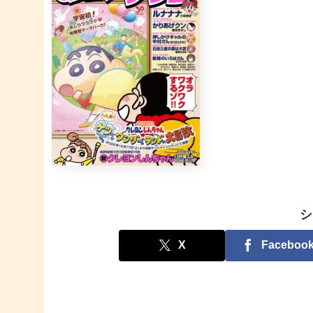
シ
X
Faceboo