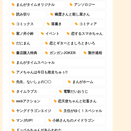
まんがタイムオリジナル
アンソロジー
読み切り
幽霊さんと殺し屋さん
コミックス
落書き
コミティア
紫ノ井小鈴
イベント
恋するスマホちゃん
だにまん
恋とギターとましろときいろ
書店購入特典
ガンガンJOKER
製作過程
まんがタイムスペシャル
アメちゃんは今日も敗走ちゅぅ!!
先生、ないしょの〇〇
まんがホーム
タイムラプス
電撃だいおうじ
webアクション
恋天使ちゃんと社畜さん
ヤングドラゴンエイジ
主任がゆく！スペシャル
マンガUP!
小林さんちのメイドラゴン
ドッペルちゃんがあらわれた