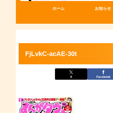
ホーム
お知らせ
FjLvkC-acAE-30t
X
Facebook