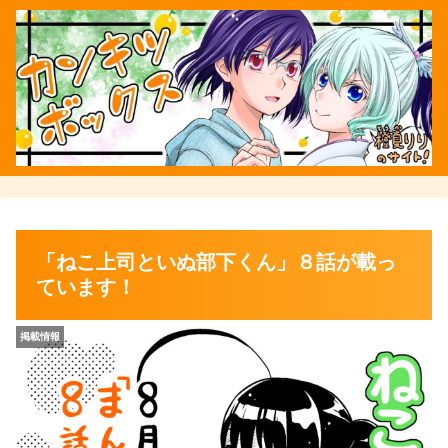
「ねこ上司といぬ部下くん」８話が載っ
ています！
掲載情報