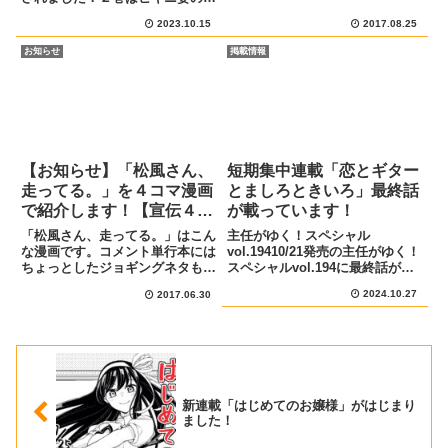
やっぱり寒色系の色が似合う気
音ちゃんが目印です書店購入特典
が...
2023.10.15
2017.08.25
もいくつか描かせていただきまし
た。気になるものがありましたら
お知らせ
掲載情報
ぜひ買ってください！よろしくお
願いします！Amazonへの...
【お知らせ】「松風さん、
短期集中連載「恋とギター
走ってる。」を４コマ漫画
とましろときいろ」最終話
で紹介します！【宣伝４コ
が載っています！
マ】
「松風さん、走ってる。」はこん
主任がゆく！スペシャル
な漫画です。コメント単行本には
vol.19410/21発売の主任がゆく！
ちょっとしたジョギングネタも載
スペシャルvol.194に最終話が載
っています。描き下ろし漫画では
っていますあらすじと宣伝イラス
2024.10.27
2017.06.30
松風さんの意外な事実が発覚した
トましろのギターを伴奏に、ラブ
り…カバー下までギッシリ詰まっ
ソングで告白をするきいろ。 告
ておりますので隅から隅まで読ん
白を成功させることはできるの
で、見て、楽しんでいただけた
か！ ぜひ読んでくださ...
ら...
新連載「はじめてのお嬢様」がはじまり
ました！