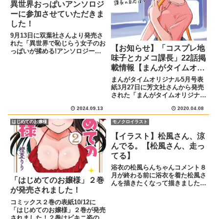
異世界おっぱいアンソロジ
ーに参加させていただきま
した！
9月13日に双葉社さんより発売さ
れた「異世界で恥じらう女子のお
【お知らせ】「コスプレ地
っぱいが揉める!アンソロジーコ
味子とカメコ課長」22話掲
ミック」に12ページ描かせてい
ただきました!表紙はこちらです
載情報【まんがタイムオリ
宣伝イラストあらすじ勇者タケル
ジナル5月号】
まんがタイムオリジナル5月号表
が異世界で出会ったのは、奴隷と
紙3月27日に芳文社さんから発売
して扱われていた巨乳のエルフ...
された「まんがタイムオリジナル
5月号」に「コスプレ地味子とカ
2024.09.13
2020.04.08
メコ課長」の第22話が掲載され
ています!あらすじと宣伝イラス
はじめてのお嬢様
モノクロイラスト
ト織部課長に大事な話があるとい
う紫ノ井ちゃん。一体どんな話...
【イラスト】松風さん、涼
んでる。【松風さん、走っ
てる】
浴衣の松風らんちゃんコメント８
月が終わる前に浴衣を着た松風さ
「はじめてのお嬢様」２巻
んを描きたくなって描きました。
が発売されました！
松風さんには普段着もランニング
ウェアも寒色系の色を着せること
コミックス２巻の表紙10/12に
が多いので、浴衣も涼しげな色が
「はじめてのお嬢様」２巻が発売
似合うと思い青で塗ったんですが
されました！２巻はビキニ姿の琴