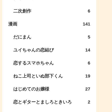
二次創作
6
漫画
141
だにまん
5
ユイちゃんの恋結び
14
恋するスマホちゃん
6
ねこ上司といぬ部下くん
19
はじめてのお嬢様
27
恋とギターとましろときいろ
2