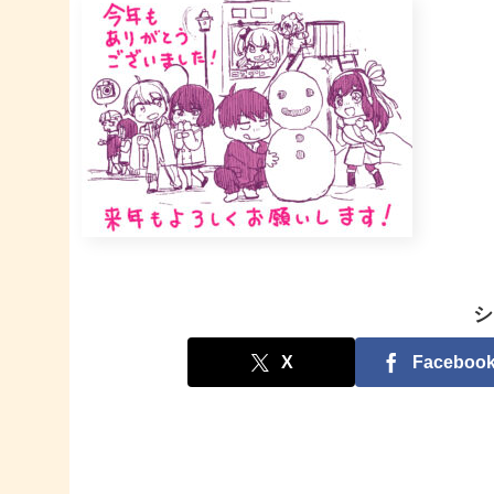
シ
X
Faceboo