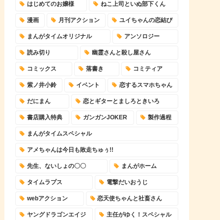
はじめてのお嬢様
ねこ上司といぬ部下くん
漫画
月刊アクション
ユイちゃんの恋結び
まんがタイムオリジナル
アンソロジー
読み切り
幽霊さんと殺し屋さん
コミックス
落書き
コミティア
紫ノ井小鈴
イベント
恋するスマホちゃん
だにまん
恋とギターとましろときいろ
書店購入特典
ガンガンJOKER
製作過程
まんがタイムスペシャル
アメちゃんは今日も敗走ちゅぅ!!
先生、ないしょの〇〇
まんがホーム
タイムラプス
電撃だいおうじ
webアクション
恋天使ちゃんと社畜さん
ヤングドラゴンエイジ
主任がゆく！スペシャル