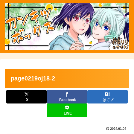
page0219oj18-2
X
Facebook
はてブ
LINE
2024.01.04