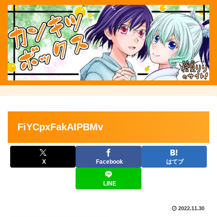
FiYCpxFakAIPBMv
X
Facebook
はてブ
LINE
2022.11.30