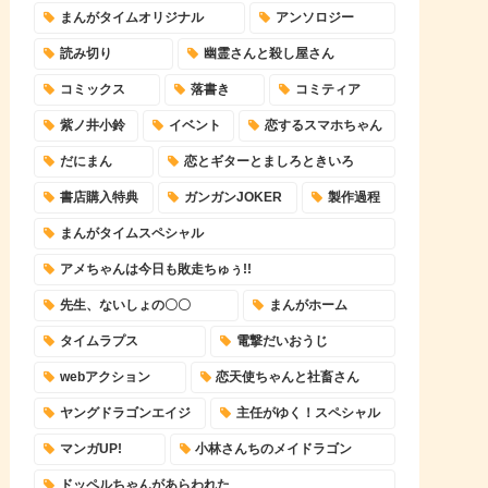
まんがタイムオリジナル
アンソロジー
読み切り
幽霊さんと殺し屋さん
コミックス
落書き
コミティア
紫ノ井小鈴
イベント
恋するスマホちゃん
だにまん
恋とギターとましろときいろ
書店購入特典
ガンガンJOKER
製作過程
まんがタイムスペシャル
アメちゃんは今日も敗走ちゅぅ!!
先生、ないしょの〇〇
まんがホーム
タイムラプス
電撃だいおうじ
webアクション
恋天使ちゃんと社畜さん
ヤングドラゴンエイジ
主任がゆく！スペシャル
マンガUP!
小林さんちのメイドラゴン
ドッペルちゃんがあらわれた