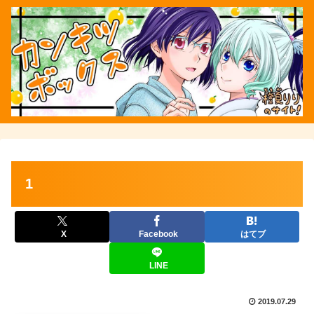
1
X
Facebook
はてブ
LINE
2019.07.29