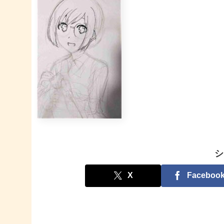
シ
X
Faceboo