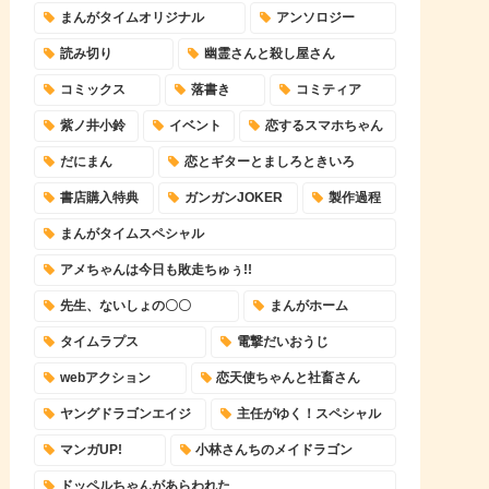
まんがタイムオリジナル
アンソロジー
読み切り
幽霊さんと殺し屋さん
コミックス
落書き
コミティア
紫ノ井小鈴
イベント
恋するスマホちゃん
だにまん
恋とギターとましろときいろ
書店購入特典
ガンガンJOKER
製作過程
まんがタイムスペシャル
アメちゃんは今日も敗走ちゅぅ!!
先生、ないしょの〇〇
まんがホーム
タイムラプス
電撃だいおうじ
webアクション
恋天使ちゃんと社畜さん
ヤングドラゴンエイジ
主任がゆく！スペシャル
マンガUP!
小林さんちのメイドラゴン
ドッペルちゃんがあらわれた