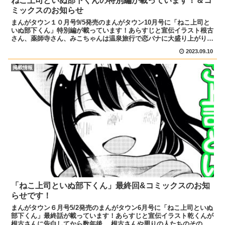
ねこ上司といぬ部下くんの特別編が載っています！＆コ
ミックスのお知らせ
まんがタウン１０月号9/5発売のまんがタウン10月号に「ねこ上司と
いぬ部下くん」特別編が載っています！あらすじと宣伝イラスト根古
さん、薬師寺さん、みこちゃんは温泉旅行で恋バナに大盛り上がり！
一方、乾くんは居酒屋で打ち上げをしていて… ぜひ...
2023.09.10
掲載情報
「ねこ上司といぬ部下くん」最終回&コミックスのお知
らせです！
まんがタウン６月号5/2発売のまんがタウン6月号に「ねこ上司といぬ
部下くん」最終話が載っています！あらすじと宣伝イラスト乾くんが
根古さんに告白してから数年後。 根古さんや周りの人たちのその後