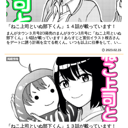
「ねこ上司といぬ部下くん」１４話が載っています！
まんがタウン３月号2/3発売のまんがタウン3月号に「ねこ上司といぬ
部下くん」１4話が載っています！あらすじと宣伝イラスト根古さん
をデートに誘う計画を立てる乾くん。いつも以上に仕事をして、いい
所を見せようとするが…果たして成功できるのか！ぜひ...
2023.02.15
掲載情報
「ねこ上司といぬ部下くん」１３話が載っています！