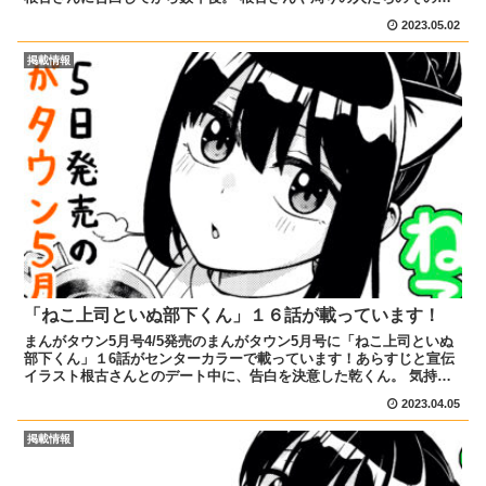
のお話を、ぜひ最後まで読んでください！ よろしくお...
2023.05.02
掲載情報
「ねこ上司といぬ部下くん」１６話が載っています！
まんがタウン5月号4/5発売のまんがタウン5月号に「ねこ上司といぬ
部下くん」１6話がセンターカラーで載っています！あらすじと宣伝
イラスト根古さんとのデート中に、告白を決意した乾くん。 気持ち
を伝えられた根古さんがどんな返事をするのか、ぜひ読...
2023.04.05
掲載情報