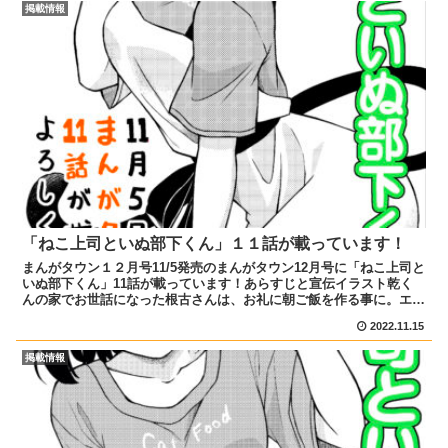
掲載情報
「ねこ上司といぬ部下くん」１１話が載っています！
まんがタウン１２月号11/5発売のまんがタウン12月号に「ねこ上司と
いぬ部下くん」11話が載っています！あらすじと宣伝イラスト乾く
んの家でお世話になった根古さんは、お礼に朝ご飯を作る事に。エプ
ロンを着て張り切る根古さん、手料理を食べた乾くん...
2022.11.15
掲載情報