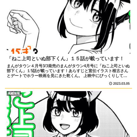
「ねこ上司といぬ部下くん」１５話が載っています！
まんがタウン４月号3/3発売のまんがタウン4月号に「ねこ上司といぬ
部下くん」１5話が載っています！あらすじと宣伝イラスト根古さん
とデートでホラー映画を見にきた乾くん。 上映中にびっくりして根
古さんにしがみついてしまったり、2人の距離がぐっと...
2023.03.05
掲載情報