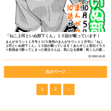
「ねこ上司といぬ部下くん」１０話が載っています！
まんがタウン１１月号１０/５発売のまんがタウン１１月号に「ねこ
上司といぬ部下くん」１０話が載っています！あらすじと宣伝イラス
ト歓迎会で酔ってしまった根古さんは、気になる後輩・乾くんの家に
お邪魔する事に。乾くんの寝顔を見たり、隣に寝っ転がった...
2022.10.20
次のページ
次
1
2
へ