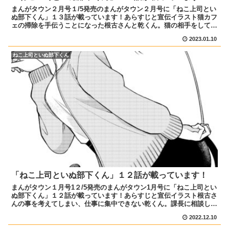
まんがタウン２月号１/5発売のまんがタウン２月号に「ねこ上司とい
ぬ部下くん」１３話が載っています！あらすじと宣伝イラスト猫カフ
ェの掃除を手伝うことになった根古さんと乾くん。猫の相手をしてバ
ランスを崩す根古さんだったが、倒れた先に乾くんがいて...
2023.01.10
ねこ上司といぬ部下くん
「ねこ上司といぬ部下くん」１２話が載っています！
まんがタウン１月号1２/5発売のまんがタウン1月号に「ねこ上司とい
ぬ部下くん」１２話が載っています！あらすじと宣伝イラスト根古さ
んの事を考えてしまい、仕事に集中できない乾くん。課長に相談しよ
うとするが、根古さんにその行動がバレてしまい！？ぜ...
2022.12.10