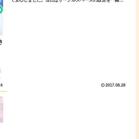
て安心しました。当日はサークルスペースの設営を一緒に
来てくれた売り子さんにお...
き
ッ
不
サ
14
2017.08.28