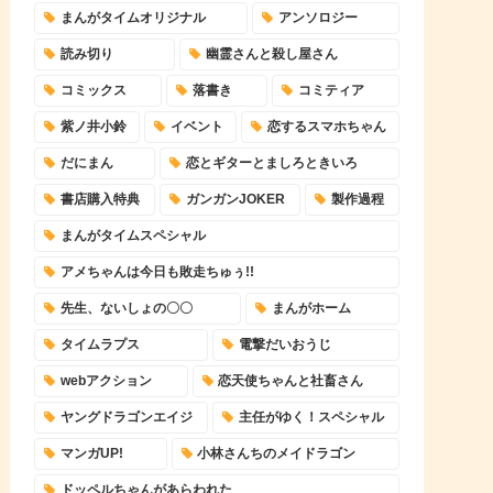
まんがタイムオリジナル
アンソロジー
読み切り
幽霊さんと殺し屋さん
コミックス
落書き
コミティア
紫ノ井小鈴
イベント
恋するスマホちゃん
だにまん
恋とギターとましろときいろ
書店購入特典
ガンガンJOKER
製作過程
まんがタイムスペシャル
アメちゃんは今日も敗走ちゅぅ!!
先生、ないしょの〇〇
まんがホーム
タイムラプス
電撃だいおうじ
webアクション
恋天使ちゃんと社畜さん
ヤングドラゴンエイジ
主任がゆく！スペシャル
マンガUP!
小林さんちのメイドラゴン
ドッペルちゃんがあらわれた