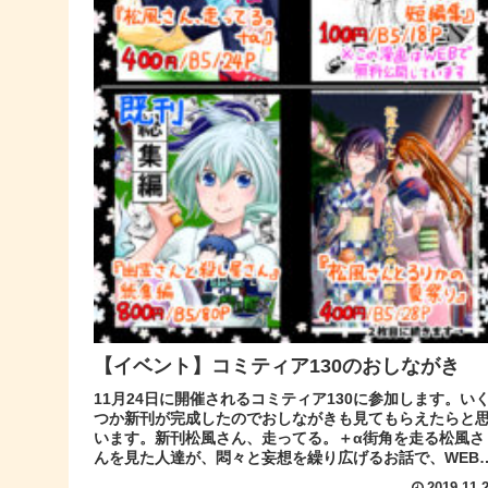
【イベント】コミティア130のおしながき
11月24日に開催されるコミティア130に参加します。い
つか新刊が完成したのでおしながきも見てもらえたらと
います。新刊松風さん、走ってる。＋α街角を走る松風さ
んを見た人達が、悶々と妄想を繰り広げるお話で、WEB
ミックぜにょんで連載して...
2019.11.