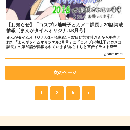
【お知らせ】「コスプレ地味子とカメコ課長」20話掲載
情報【まんがタイムオリジナル3月号】
まんがタイムオリジナル3月号表紙1月27日に芳文社さんから発売さ
れた「まんがタイムオリジナル3月号」に「コスプレ地味子とカメコ
課長」の第20話が掲載されています!あらすじと宣伝イラスト織部課
長とお泊りした翌日、緊張で挙動不審になってしまう紫...
2020.02.01
次のページ
次
1
2
5
へ