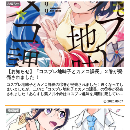
お知らせ
【お知らせ】「コスプレ地味子とカメコ課長」２巻が発
売されました ！
コスプレ地味子とカメコ課長の①巻が発売されました！遅くなってし
まいましたが、11/7に「コスプレ地味子とカメコ課長」の①巻が発売
されました！あらすじ紫ノ井小鈴はコスプレ趣味を周囲に隠している
オタク女子。撮影を趣味にしていた上司・織部貴次と、...
2020.09.07
掲載情報