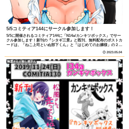
5/5コミティア144にサークル参加します！
5/5に開催されるコミティア144に「N14a/カンキツボックス」でサー
クル参加します！新刊の『シタギ三景』と既刊、無料配布のポストカ
ードは、「ねこ上司といぬ部下くん」と「はじめてのお嬢様」の２種
類を持っていきます。当日は気軽に立ち寄ってく...
2023.05.04
幽霊さんと殺し屋さん