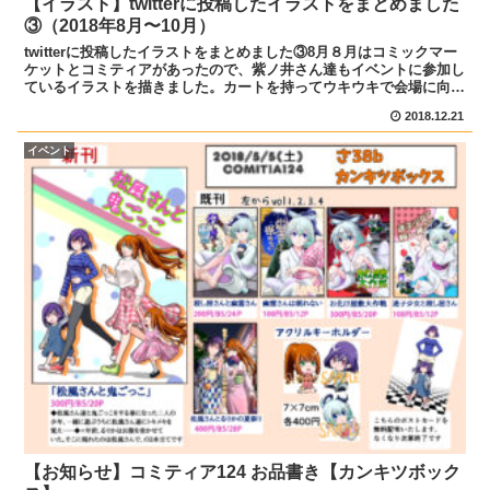
【イラスト】twitterに投稿したイラストをまとめました
③（2018年8月〜10月）
twitterに投稿したイラストをまとめました③8月８月はコミックマー
ケットとコミティアがあったので、紫ノ井さん達もイベントに参加し
ているイラストを描きました。カートを持ってウキウキで会場に向か
っています。自分用の夜食におにぎりを作ったので...
2018.12.21
イベント
【お知らせ】コミティア124 お品書き【カンキツボック