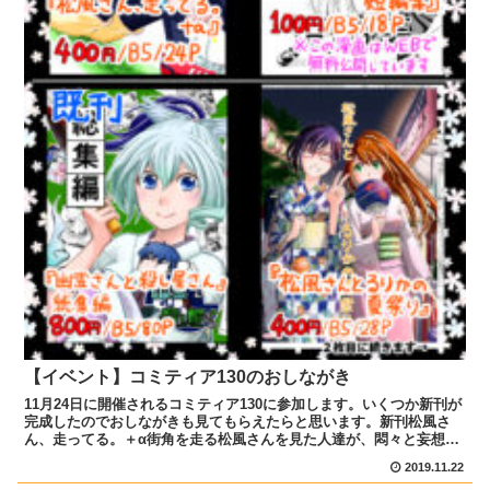
【イベント】コミティア130のおしながき
11月24日に開催されるコミティア130に参加します。いくつか新刊が
完成したのでおしながきも見てもらえたらと思います。新刊松風さ
ん、走ってる。＋α街角を走る松風さんを見た人達が、悶々と妄想を
繰り広げるお話で、WEBコミックぜにょんで連載して...
2019.11.22