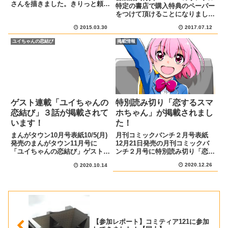
さんを描きました。きりっと頼れ
特定の書店で購入特典のペーパー
る女刑事さん！な雰囲気が出てい
をつけて頂けることになりました
たら嬉しいです。
ので、サンプルをまとめまし
2015.03.30
2017.07.12
た。 購入特典が貰える書店リス
ト リンクから予約も出来ま
ユイちゃんの恋結び
掲載情報
す！・文教堂さま 予約はこちら
から・こみらの！さま 予約はこ
ちら...
ゲスト連載「ユイちゃんの
特別読み切り「恋するスマ
恋結び」３話が掲載されて
ホちゃん」が掲載されまし
います！
た！
まんがタウン10月号表紙10/5(月)
月刊コミックバンチ２月号表紙
発売のまんがタウン11月号に
12月21日発売の月刊コミックバ
「ユイちゃんの恋結び」ゲスト連
ンチ２月号に特別読み切り「恋す
載3話が掲載されています!宣伝イ
るスマホちゃん」を掲載していた
2020.12.26
2020.10.14
ラスト今回は公園でのお話です。
だきました！宣伝イラストスマホ
ユイちゃんとゆづきちゃんが遊ん
を擬人化したラブコメで原作は
でいるところ、たまたまアパート
DKさん、橙夏りりは作画を担当
の隣人・虎太郎がやって...
しています。ツイッターに上げて
い...
【参加レポート】コミティア121に参加