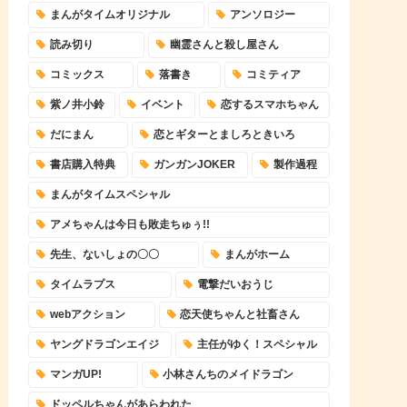
まんがタイムオリジナル
アンソロジー
読み切り
幽霊さんと殺し屋さん
コミックス
落書き
コミティア
紫ノ井小鈴
イベント
恋するスマホちゃん
だにまん
恋とギターとましろときいろ
書店購入特典
ガンガンJOKER
製作過程
まんがタイムスペシャル
アメちゃんは今日も敗走ちゅぅ!!
先生、ないしょの〇〇
まんがホーム
タイムラプス
電撃だいおうじ
webアクション
恋天使ちゃんと社畜さん
ヤングドラゴンエイジ
主任がゆく！スペシャル
マンガUP!
小林さんちのメイドラゴン
ドッペルちゃんがあらわれた