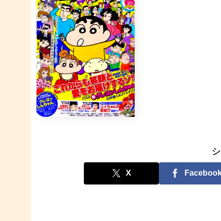
シ
X
Faceboo