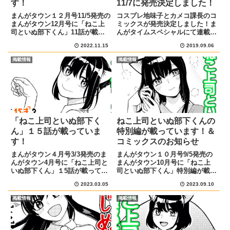
す！
11/7に発売決定しました！
まんがタウン１２月号11/5発売の
コスプレ地味子とカメコ課長のコ
まんがタウン12月号に「ねこ上
ミックスが発売決定しました！ま
司といぬ部下くん」11話が載っ
んがタイムスペシャルにて連載中
ています！あらすじと宣伝イラス
の「コスプレ地味子とカメコ課
2022.11.15
2019.09.06
ト乾くんの家でお世話になった根
長」のコミックス第１巻が11/7に
古さんは、お礼に朝ご飯を作る事
発売決定しました！感想やアンケ
掲載情報
掲載情報
に。エプロンを着て張り切る根古
ートなどで沢山応援してくださっ
さん、手料理を食べた乾くん...
たおかげです、本当にありがと...
「ねこ上司といぬ部下く
ねこ上司といぬ部下くんの
ん」１５話が載っていま
特別編が載っています！＆
す！
コミックスのお知らせ
まんがタウン４月号3/3発売のま
まんがタウン１０月号9/5発売の
んがタウン4月号に「ねこ上司と
まんがタウン10月号に「ねこ上
いぬ部下くん」１5話が載ってい
司といぬ部下くん」特別編が載っ
ます！あらすじと宣伝イラスト根
ています！あらすじと宣伝イラス
2023.03.05
2023.09.10
古さんとデートでホラー映画を見
ト根古さん、薬師寺さん、みこち
にきた乾くん。 上映中にびっく
ゃんは温泉旅行で恋バナに大盛り
掲載情報
掲載情報
りして根古さんにしがみついてし
上がり！ 一方、乾くんは居酒屋
まったり、2人の距離がぐっと...
で打ち上げをしていて… ぜひ...