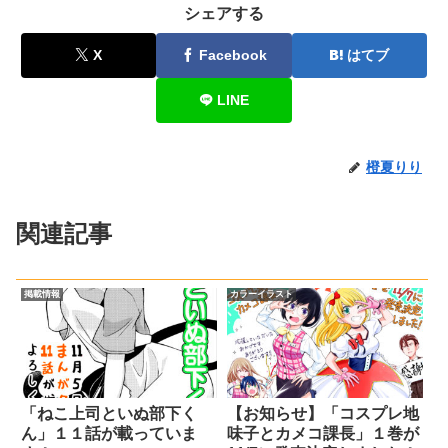
シェアする
X
Facebook
はてブ
LINE
橙夏りり
関連記事
掲載情報
カラーイラスト
「ねこ上司といぬ部下く
【お知らせ】「コスプレ地
ん」１１話が載っていま
味子とカメコ課長」１巻が