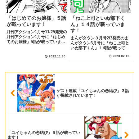
「はじめてのお嬢様」５話
「ねこ上司といぬ部下く
が載っています！
ん」１４話が載っていま
す！
月刊アクション1月号11/25発売の
月刊アクション1月号に「はじめ
まんがタウン３月号2/3発売のま
てのお嬢様」5話が載っていま
んがタウン3月号に「ねこ上司と
す！あらすじと宣伝イラストクラ
いぬ部下くん」１4話が載ってい
スメイトと友達になりたい御城
ます！あらすじと宣伝イラスト根
(おじょう)、掃除を手伝ったり一
2023.02.15
2022.11.30
古さんをデートに誘う計画を立て
緒にコンビニに行ったり…果たし
る乾くん。いつも以上に仕事をし
て仲良くなることはできるの...
て、いい所を見せようとするが…
果たして成功できるのか！ぜひ...
ゲスト連載「ユイちゃんの恋結び」３話
が掲載されています！
「ユイちゃんの恋結び」５話が載ってい
ます！