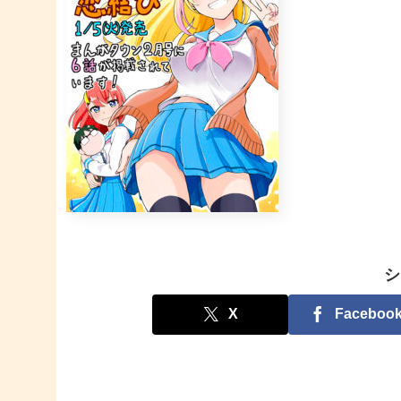
シ
X
Faceboo