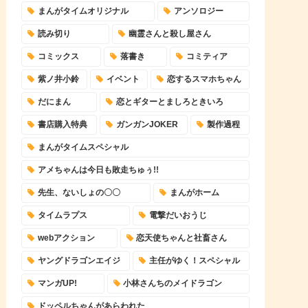
まんがタイムオリジナル
アンソロジー
読み切り
幽霊さんと殺し屋さん
コミックス
落書き
コミティア
紫ノ井小鈴
イベント
恋するスマホちゃん
だにまん
恋とギターとましろときいろ
書店購入特典
ガンガンJOKER
製作過程
まんがタイムスペシャル
アメちゃんは今日も敗走ちゅぅ!!
先生、ないしょの〇〇
まんがホーム
タイムラプス
電撃だいおうじ
webアクション
恋天使ちゃんと社畜さん
ヤングドラゴンエイジ
主任がゆく！スペシャル
マンガUP!
小林さんちのメイドラゴン
ドッペルちゃんがあらわれた