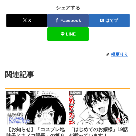
シェアする
X
Facebook
はてブ
LINE
橙夏りり
関連記事
掲載情報
掲載情報
【お知らせ】「コスプレ地
「はじめてのお嬢様」19話
味子とカメコ課長」の第６
が載っています！