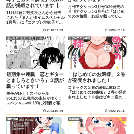
話が掲載されています【ま
月刊アクション3月号1/25発売の
んがタイムスペシャル1月
月刊アクション3月号に「はじめ
11月22日に芳文社さんから発売
てのお嬢様」19話が載っていま
号】
された「まんがタイムスペシャル
す！あらすじと宣伝イラスト「は
1月号」に「コスプレ地味子とカ
じめてのお嬢様」19話が1/25発売
メコ課長」の第６話が掲載されて
の月刊アクション3月号に載って
2018.11.29
2024.02.10
います。クリスマスツリーを背に
います！ 瀬和にラブレターを書
したこちらの表紙が目印ですあら
恋とギターとましろときいろ
はじめてのお嬢様
いた御城。 いい雰囲...
すじ前回、打ち上げと称して織部
課長と2人で居酒屋に行った紫...
短期集中連載「恋とギター
「はじめてのお嬢様」２巻
とましろときいろ」２話が
が発売されました！
載っています！
コミックス２巻の表紙10/12に
「はじめてのお嬢様」２巻が発売
主任がゆく！スペシャル
されました！２巻はビキニ姿の琴
vol.1938/21発売の主任がゆく！
音ちゃんが目印です書店購入特典
スペシャルvol.193に2話目が載っ
もいくつか描かせていただきまし
ていますあらすじと宣伝イラスト
た。気になるものがありましたら
2024.09.29
2023.10.15
きいろは告白に向けて、ましろと
ぜひ買ってください！よろしくお
一緒に歌の練習を始めた。寄り道
掲載情報
掲載情報
願いします！Amazonへの...
したり恋バナしたり、仲良くなっ
ていく2人のお話です...