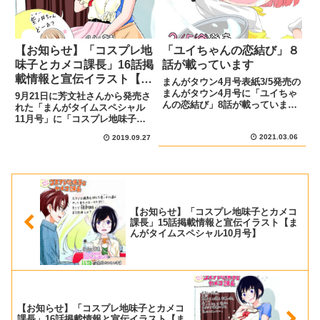
【お知らせ】「コスプレ地
「ユイちゃんの恋結び」８
味子とカメコ課長」16話掲
話が載っています
載情報と宣伝イラスト【ま
まんがタウン4月号表紙3/5発売の
んがタイムスペシャル11月
まんがタウン4月号に「ユイちゃ
9月21日に芳文社さんから発売さ
んの恋結び」8話が載っています!
号】
れた「まんがタイムスペシャル
宣伝イラストとあらすじ お隣に
11月号」に「コスプレ地味子と
住むユイちゃんが大慌て！心配す
カメコ課長」の第１6話が掲載さ
2021.03.06
る虎太郎の身に起こった事とは…
2019.09.27
れています!まんがタイムスペシ
ちょっとおませなユイちゃんとの
ャル11月号の表紙はこちらです
やりとりなどもぜひ見て...
あらすじと宣伝イラスト会社の同
僚・喜藤さんとれいあちゃんと
お...
【お知らせ】「コスプレ地味子とカメコ
課長」15話掲載情報と宣伝イラスト【ま
んがタイムスペシャル10月号】
【お知らせ】「コスプレ地味子とカメコ
課長」16話掲載情報と宣伝イラスト【ま