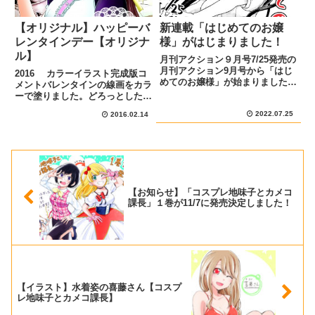
【オリジナル】ハッピーバ
新連載「はじめてのお嬢
レンタインデー【オリジナ
様」がはじまりました！
ル】
月刊アクション９月号7/25発売の
月刊アクション9月号から「はじ
2016 カラーイラスト完成版コ
めてのお嬢様」が始まりました！
メントバレンタインの線画をカラ
あらすじと宣伝イラスト学校帰り
ーで塗りました。どろっとしたチ
の瀬和すぐるが駅で声をかけたの
ョコや、金属のボウルを塗るのが
2022.07.25
は、切符の買い方に悩むお嬢様だ
2016.02.14
難しかったですが映りこんだ色を
った！ 好奇心旺盛なお嬢様・御
考えながら背景を塗っていくのが
城 琴音といろんな「はじめ...
楽しかったです。肌の色味が思う
ような色に出来なくて苦戦し...
【お知らせ】「コスプレ地味子とカメコ
課長」１巻が11/7に発売決定しました！
【イラスト】水着姿の喜藤さん【コスプ
レ地味子とカメコ課長】