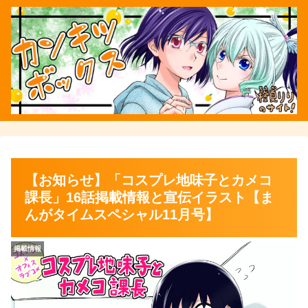
【お知らせ】「コスプレ地味子とカメコ
課長」16話掲載情報と宣伝イラスト【ま
んがタイムスペシャル11月号】
掲載情報