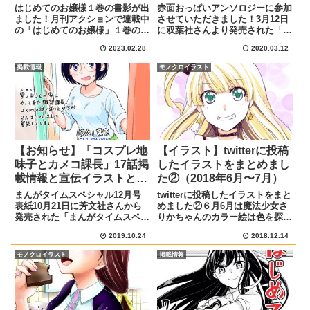
さんと再会したら】
はじめてのお嬢様１巻の書影が出
赤面おっぱいアンソロジーに参加
ました！月刊アクションで連載中
させていただきました！3月12日
の「はじめてのお嬢様」１巻の書
に双葉社さんより発売された「恥
影が公開されました！金の枠から
ずかしそうな顔でおっぱい見せて
2023.02.28
2020.03.12
琴音ちゃんが飛び出しているデザ
もらいたい 赤面おっぱいアンソ
インが可愛いです↓帯もピンクで
ロジー４(アクションコミック
掲載情報
モノクロイラスト
とってもいいです各書店で予約を
ス)」にて「隣りのお姉さんと再
受け付けているので、ぜひ買っ
会したら」というタイトルで18...
て...
【お知らせ】「コスプレ地
【イラスト】twitterに投稿
味子とカメコ課長」17話掲
したイラストをまとめまし
載情報と宣伝イラストと移
た②（2018年6月〜7月）
籍の告知【まんがタイムス
まんがタイムスペシャル12月号
twitterに投稿したイラストをまと
ペシャル12月号】
表紙10月21日に芳文社さんから
めました②６月6月は魔法少女さ
発売された「まんがタイムスペシ
りかちゃんのカラー絵は色を探し
ャル12月号」に「コスプレ地味
つつ考えつつ塗っていました。最
2019.10.24
2018.12.14
子とカメコ課長」の第17話が掲
初はモノクロで描こうかと思って
載されています!あらすじと宣伝
いたので、頭のリボンがザザッと
モノクロイラスト
掲載情報
イラスト紫ノ井さんの家にやって
黒く塗られています。浅草のお店
来た織部課長。二人は制作中の...
で見かけたかんざしが可...