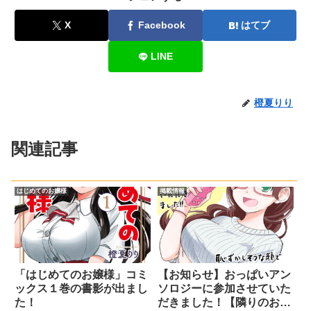
X
Facebook
はてブ
LINE
橙夏りり
関連記事
はじめてのお嬢様
掲載情報
「はじめてのお嬢様」コミ
【お知らせ】おっぱいアン
ックス１巻の書影が出まし
ソロジーに参加させていた
た！
だきました！【隣りのお姉