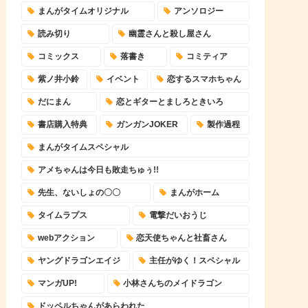
まんがタイムオリジナル
アンソロジー
読み切り
幽霊さんと殺し屋さん
コミックス
落書き
コミティア
紫ノ井小鈴
イベント
恋するスマホちゃん
だにまん
恋とギターとましろときいろ
書店購入特典
ガンガンJOKER
製作過程
まんがタイムスペシャル
アメちゃんは今日も敗走ちゅぅ!!
先生、ないしょの〇〇
まんがホーム
タイムラプス
電撃だいおうじ
webアクション
恋天使ちゃんと社畜さん
ヤングドラゴンエイジ
主任がゆく！スペシャル
マンガUP!
小林さんちのメイドラゴン
ドッペルちゃんがあらわれた