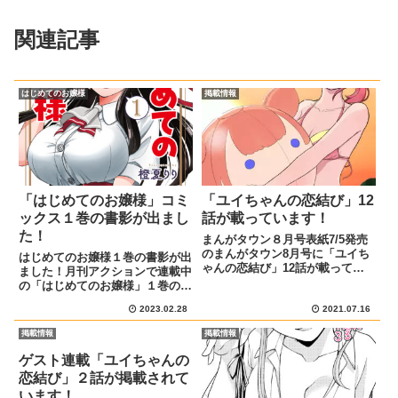
関連記事
はじめてのお嬢様
掲載情報
「はじめてのお嬢様」コミ
「ユイちゃんの恋結び」12
ックス１巻の書影が出まし
話が載っています！
た！
まんがタウン８月号表紙7/5発売
のまんがタウン8月号に「ユイち
はじめてのお嬢様１巻の書影が出
ゃんの恋結び」12話が載ってい
ました！月刊アクションで連載中
ます!宣伝イラストとあらすじ猫
の「はじめてのお嬢様」１巻の書
本ちゃんともっと仲良くなりたく
影が公開されました！金の枠から
て自宅に招いたゆづきちゃんだっ
2023.02.28
2021.07.16
琴音ちゃんが飛び出しているデザ
たが、恋の相談事があると勘違い
インが可愛いです↓帯もピンクで
掲載情報
掲載情報
されてしまい…!? 告白の特...
とってもいいです各書店で予約を
受け付けているので、ぜひ買っ
ゲスト連載「ユイちゃんの
て...
恋結び」２話が掲載されて
います！