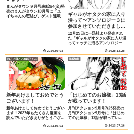
まんがタウン９月号表紙9/4(金)発
売のまんがタウン10月号に「ユ
ギャルがオタクの家に入り
イちゃんの恋結び」ゲスト連載2
浸って〜アンソロジー３に
話が掲載されています!宣伝イラ
スト今回はユイちゃん姉妹が住む
参加させていただきまし
アパートのお隣さん、虎太郎にア
た！
12月25日に一迅社より発売され
ピールするためにゆづき(姉)が愛
た「ギャルがオタクの家に入り浸
情弁当を作ったりするお...
ってエッチに沼るアンソロジーコ
ミック3(REXコミックス)」にて
2020.09.04
2025.12.25
30ページ描かせていただきまし
た！一般向けの本ですが、えっち
ねこ上司といぬ部下くん
掲載情報
なシーンがあるのでご了承くださ
い！表紙はこちらです宣伝...
新年あけましておめでとう
「はじめてのお嬢様」13話
ございます！
が載っています！
新年あけましておめでとうござい
月刊アクション9月号7/25発売の
ます！2023年もたくさん漫画を
月刊アクション9月号に「はじめ
読んでいただきありがとうござい
てのお嬢様」13話が載っていま
ました！ Xやアンケートでいただ
す！あらすじと宣伝イラスト瀬和
2023.07.26
2024.01.04
いた感想などがすごく励みになり
と水着を買いに来た御城。いろん
おかげで「はじめてのお嬢様」や
な水着を試着してみることになっ