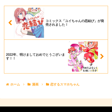
「ねこ上司といぬ部下くん」のコ
たが… なぜか一緒に試着室に入
ミックスを出す事ができま...
る事に！単行本1巻も発売中...
コミックス「ユイちゃんの恋結び」が発
売されました！
2022年、明けましておめでとうございま
す！！
ホーム
漫画
恋するスマホちゃん