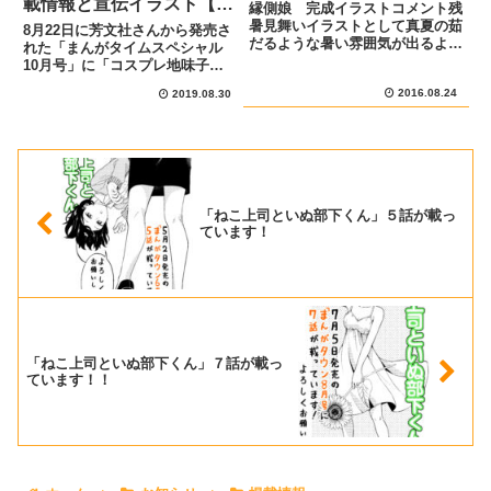
載情報と宣伝イラスト【ま
縁側娘 完成イラストコメント残
んがタイムスペシャル10月
暑見舞いイラストとして真夏の茹
8月22日に芳文社さんから発売さ
だるような暑い雰囲気が出るよう
号】
れた「まんがタイムスペシャル
にイメージして描きました。ぐっ
10月号」に「コスプレ地味子と
たりしたラフなショートパンツを
カメコ課長」の第１5話が掲載さ
2016.08.24
履いた小人の女の子がスイカの上
2019.08.30
れています。こちらがまんがタイ
に乗っている絵を描きたいと思っ
ムスペシャル10月号の表紙で
ていたので夏らしく麦茶、サン
す。あらすじと宣伝イラスト8月
ダ...
22日発売のまんがタイムスペシ
ャ...
「ねこ上司といぬ部下くん」５話が載っ
ています！
「ねこ上司といぬ部下くん」７話が載っ
ています！！