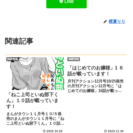
LINE
橙夏りり
関連記事
掲載情報
掲載情報
「はじめてのお嬢様」1 ６
話が載っています！
月刊アクション12月号10/25発売
の月刊アクション12月号に「は
じめてのお嬢様」16話が載って
「ねこ上司といぬ部下く
います！あらすじと宣伝イラスト
キスをしてしまった御城と瀬和
ん」１０話が載っていま
は、ギクシャクしてしまってい
す！
た。 はじめての手持ち花火を一
まんがタウン１１月号１０/５発
緒にやりながら、御城が瀬和に...
売のまんがタウン１１月号に「ね
こ上司といぬ部下くん」１０話が
載っています！あらすじと宣伝イ
2022.10.20
2023.11.30
ラスト歓迎会で酔ってしまった根