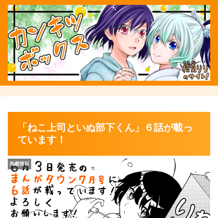
「ねこ上司といぬ部下くん」６話が載っ
ています！
掲載情報