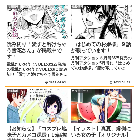
古さんは、気になる後輩・乾くん
掲載情報
掲載情報
の家にお邪魔する事に。乾くんの
寝顔を見たり、隣に寝っ転がっ
た...
読み切り「愛すと溶けちゃ
「はじめてのお嬢様」９話
う雪花さん」が掲載中で
が載っています！
す！
月刊アクション５月号3/25発売の
月刊アクション5月号に「はじめ
電撃だいおうじVOL1535/27発売
てのお嬢様」9話が載っていま
の電撃だいおうじVOL153に 読み
す！あらすじと宣伝イラスト御城
切り「愛すと溶けちゃう雪花さ
(おじょう)のはじめての鉄棒でさ
ん」が載っています！あらすじと
か上がり、ブランコに乗って靴飛
2026.06.02
2023.04.01
宣伝イラスト雪女・雪花さんは触
ばし。公園で出会った子供たちと
れると体温で溶けてしまう。恋人
掲載情報
カラーイラスト
一緒に、いろんな遊具に挑戦...
である晴人と溶けずにいちゃいち
ゃする方法を模索す...
【お知らせ】「コスプレ地
【イラスト】真夏、縁側に
味子とカメコ課長」15話掲
いる女の子【オリジナル】