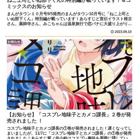
ねこ上司といぬ部下くんの特別編が載っています！＆コ
ミックスのお知らせ
まんがタウン１０月号9/5発売のまんがタウン10月号に「ねこ上司と
いぬ部下くん」特別編が載っています！あらすじと宣伝イラスト根古
さん、薬師寺さん、みこちゃんは温泉旅行で恋バナに大盛り上がり！
一方、乾くんは居酒屋で打ち上げをしていて… ぜひ...
2023.09.10
お知らせ
【お知らせ】「コスプレ地味子とカメコ課長」２巻が発
売されました ！
コスプレ地味子とカメコ課長の①巻が発売されました！遅くなってし
まいましたが、11/7に「コスプレ地味子とカメコ課長」の①巻が発売
されました！あらすじ紫ノ井小鈴はコスプレ趣味を周囲に隠している