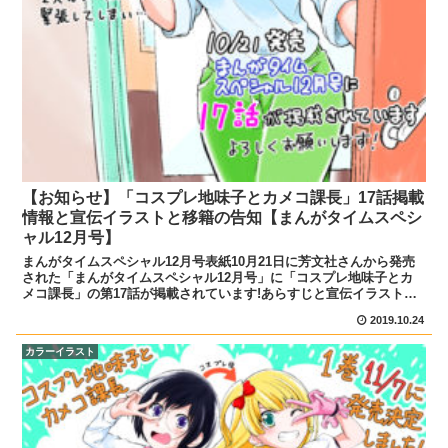
【お知らせ】「コスプレ地味子とカメコ課長」17話掲載
情報と宣伝イラストと移籍の告知【まんがタイムスペシ
ャル12月号】
まんがタイムスペシャル12月号表紙10月21日に芳文社さんから発売
された「まんがタイムスペシャル12月号」に「コスプレ地味子とカ
メコ課長」の第17話が掲載されています!あらすじと宣伝イラスト紫
ノ井さんの家にやって来た織部課長。二人は制作中の...
2019.10.24
カラーイラスト