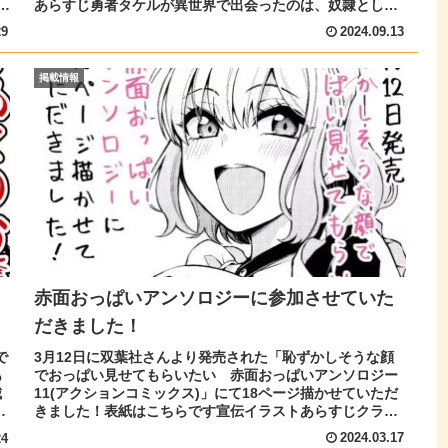
人
あらすじ勇者タケルが異世界で出会ったのは、奴隷として
扱われていた巨乳のエルフ...
29
2024.09.13
掲載情報
赤面おっぱいアンソロジーに参加させていた
だきました！
で
3月12日に双葉社さんより発売された「恥ずかしそうな顔
あ
でおっぱい見せてもらいたい 赤面おっぱいアンソロジー
城
11(アクションコミックス)」にて18ページ描かせていただ
で
きました！表紙はこちらです宣伝イラストあらすじクラス
メイトの有森さんは、メイ...
2024.03.17
24