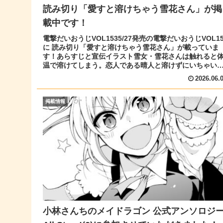
読み切り「愛すと溶けちゃう雪花さん」が掲
載中です！
電撃だいおうじVOL1535/27発売の電撃だいおうじVOL15
に 読み切り「愛すと溶けちゃう雪花さん」が載っていま
す！あらすじと宣伝イラスト雪女・雪花さんは触れると
温で溶けてしまう。恋人である晴人と溶けずにいちゃい
ゃする方法を模索す...
2026.06.
掲載情報
小林さんちのメイドラゴン 公式アンソロジ