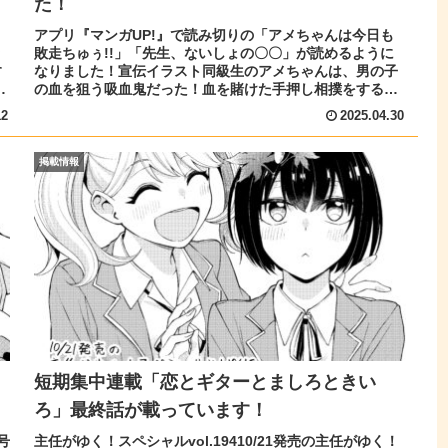
た！
アプリ『マンガUP!』で読み切りの「アメちゃんは今日も
敗走ちゅぅ!!」「先生、ないしょの〇〇」が読めるように
す
なりました！宣伝イラスト同級生のアメちゃんは、男の子
見
の血を狙う吸血鬼だった！血を賭けた手押し相撲をする事
になるが、アメちゃんはものす...
12
2025.04.30
掲載情報
短期集中連載「恋とギターとましろときい
ろ」最終話が載っています！
号
主任がゆく！スペシャルvol.19410/21発売の主任がゆく！