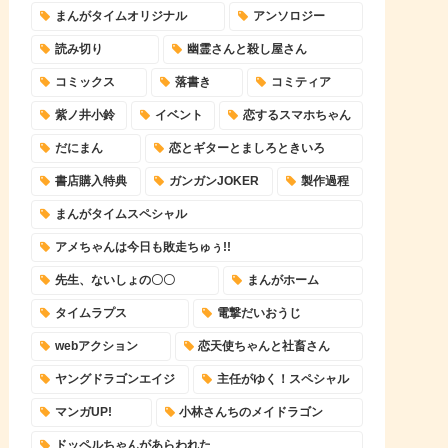
まんがタイムオリジナル
アンソロジー
読み切り
幽霊さんと殺し屋さん
コミックス
落書き
コミティア
紫ノ井小鈴
イベント
恋するスマホちゃん
だにまん
恋とギターとましろときいろ
書店購入特典
ガンガンJOKER
製作過程
まんがタイムスペシャル
アメちゃんは今日も敗走ちゅぅ!!
先生、ないしょの〇〇
まんがホーム
タイムラプス
電撃だいおうじ
webアクション
恋天使ちゃんと社畜さん
ヤングドラゴンエイジ
主任がゆく！スペシャル
マンガUP!
小林さんちのメイドラゴン
ドッペルちゃんがあらわれた