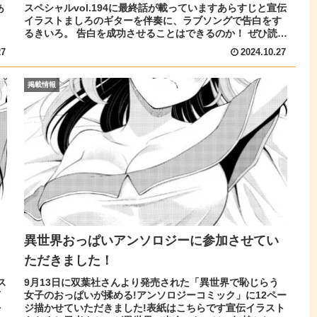
あ
スペシャルvol.194に最終話が載っていますあらすじと宣伝
イラストましろのギターを伴奏に、ラブソングで告白をす
るきいろ。 告白を成功させることはできるのか！ ぜひ読ん
でくださ...
27
2024.10.27
掲載情報
異世界おっぱいアンソロジーに参加させてい
ただきました！
ス
9月13日に双葉社さんより発売された「異世界で恥じらう
イ
女子のおっぱいが揉める!アンソロジーコミック」に12ペー
を
ジ描かせていただきました!表紙はこちらです宣伝イラスト