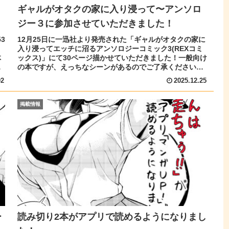
ギャルがオタクの家に入り浸って〜アンソロ
ジー３に参加させていただきました！
3
12月25日に一迅社より発売された「ギャルがオタクの家に
入り浸ってエッチに沼るアンソロジーコミック3(REXコミ
体
ックス)」にて30ページ描かせていただきました！一般向け
ち
の本ですが、えっちなシーンがあるのでご了承ください！
表紙はこちらです宣伝...
02
2025.12.25
掲載情報
ー
読み切り2本がアプリで読めるようになりまし