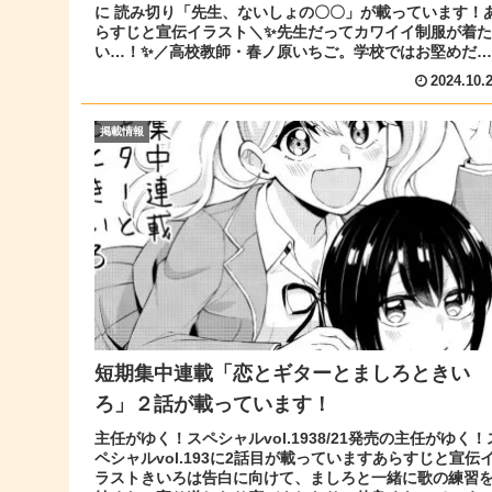
に 読み切り「先生、ないしょの〇〇」が載っています！
らすじと宣伝イラスト＼✨先生だってカワイイ制服が着た
い…！✨／高校教師・春ノ原いちご。学校ではお堅めだけ
ど、その胸のう...
2024.10.
掲載情報
短期集中連載「恋とギターとましろときい
ろ」２話が載っています！
主任がゆく！スペシャルvol.1938/21発売の主任がゆく！
ペシャルvol.193に2話目が載っていますあらすじと宣伝
ラストきいろは告白に向けて、ましろと一緒に歌の練習