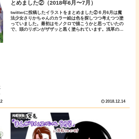
とめました②（2018年6月〜7月）
twitterに投稿したイラストをまとめました②６月6月は魔
法少女さりかちゃんのカラー絵は色を探しつつ考えつつ塗
っていました。最初はモノクロで描こうかと思っていたの
で、頭のリボンがザザッと黒く塗られています。浅草のお
店で見かけたかんざしが可...
う
、
に
一
12
2018.12.14
掲載情報