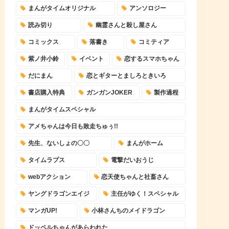
まんがタイムオリジナル
アンソロジー
読み切り
幽霊さんと殺し屋さん
コミックス
落書き
コミティア
紫ノ井小鈴
イベント
恋するスマホちゃん
だにまん
恋とギターとましろときいろ
書店購入特典
ガンガンJOKER
製作過程
まんがタイムスペシャル
アメちゃんは今日も敗走ちゅぅ!!
先生、ないしょの〇〇
まんがホーム
タイムラプス
電撃だいおうじ
webアクション
恋天使ちゃんと社畜さん
ヤングドラゴンエイジ
主任がゆく！スペシャル
マンガUP!
小林さんちのメイドラゴン
ドッペルちゃんがあらわれた