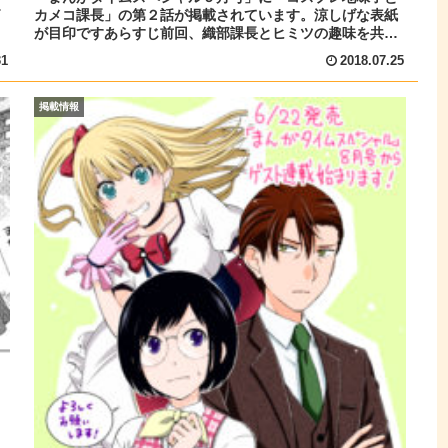
き
カメコ課長」の第２話が掲載されています。涼しげな表紙
が目印ですあらすじ前回、織部課長とヒミツの趣味を共有
する事になった紫ノ井 小鈴さん...
31
2018.07.25
掲載情報